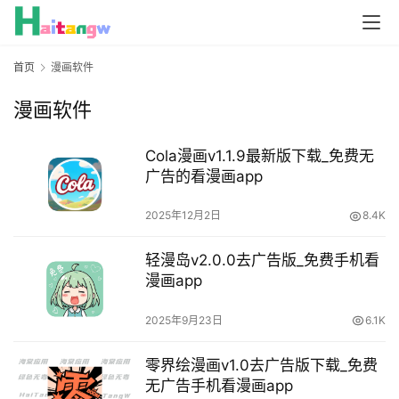
首页
漫画软件
漫画软件
Cola漫画v1.1.9最新版下载_免费无
广告的看漫画app
2025年12月2日
8.4K
轻漫岛v2.0.0去广告版_免费手机看
漫画app
2025年9月23日
6.1K
零界绘漫画v1.0去广告版下载_免费
无广告手机看漫画app