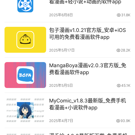
看漫画+轻小说+动画的软件app
2025年6月8日
31.8K
包子漫画v1.0.21官方版_安卓+iOS
可用的免费看漫画软件app
2025年5月17日
28.2K
MangaBoya漫画v2.0.3官方版_免
费看漫画软件app
2025年5月5日
45.1K
MyComic_v1.8.3最新版_免费手机
看漫画+小说软件app
2025年4月7日
93.9K