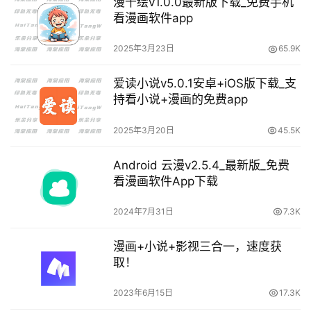
漫千绘v1.0.0最新版下载_免费手机
看漫画软件app
2025年3月23日
65.9K
爱读小说v5.0.1安卓+iOS版下载_支
持看小说+漫画的免费app
2025年3月20日
45.5K
Android 云漫v2.5.4_最新版_免费
看漫画软件App下载
2024年7月31日
7.3K
漫画+小说+影视三合一，速度获
取！
2023年6月15日
17.3K