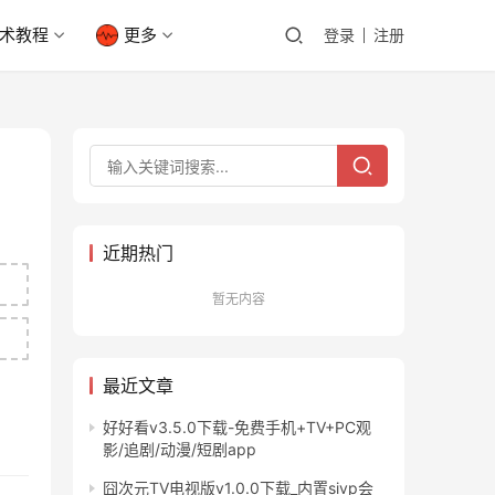
术教程
更多
登录
注册
近期热门
暂无内容
最近文章
好好看v3.5.0下载-免费手机+TV+PC观
影/追剧/动漫/短剧app
囧次元TV电视版v1.0.0下载_内置sivp会