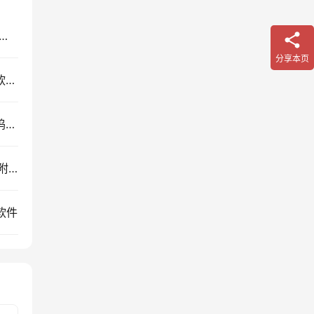
V电视版v1.0.0下载_内置sivp会员解锁高级权限
分享本页
动漫共和国v1.0.0.8最新无广告版-免费看动漫追番软件app
喵呜漫画v1.2.10去广告版 – 免费手机看漫画app喵呜漫画下载
GKD手机版v1.11.6_基于无障碍的手机跳广告App（附最新跳广告规则）
软件