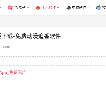
TV盒子
手机软件
电脑软件
技
无广告版下载-免费动漫追番软件
10680
App_免费无广