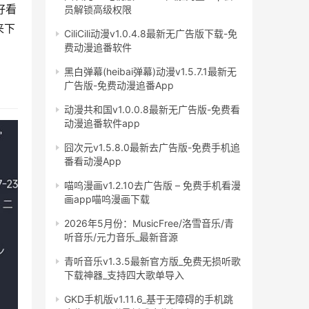
好看
员解锁高级权限
来下
CiliCili动漫v1.0.4.8最新无广告版下载-免
费动漫追番软件
黑白弹幕(heibai弹幕)动漫v1.5.7.1最新无
广告版-免费动漫追番App
动漫共和国v1.0.0.8最新无广告版-免费看
动漫追番软件app
囧次元v1.5.8.0最新去广告版-免费手机追
番看动漫App
喵呜漫画v1.2.10去广告版 – 免费手机看漫
画app喵呜漫画下载
2026年5月份：MusicFree/洛雪音乐/青
听音乐/元力音乐_最新音源
青听音乐v1.3.5最新官方版_免费无损听歌
下载神器_支持四大歌单导入
GKD手机版v1.11.6_基于无障碍的手机跳