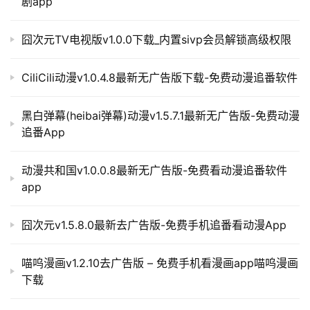
剧app
囧次元TV电视版v1.0.0下载_内置sivp会员解锁高级权限
CiliCili动漫v1.0.4.8最新无广告版下载-免费动漫追番软件
黑白弹幕(heibai弹幕)动漫v1.5.7.1最新无广告版-免费动漫
追番App
动漫共和国v1.0.0.8最新无广告版-免费看动漫追番软件
app
囧次元v1.5.8.0最新去广告版-免费手机追番看动漫App
喵呜漫画v1.2.10去广告版 – 免费手机看漫画app喵呜漫画
下载