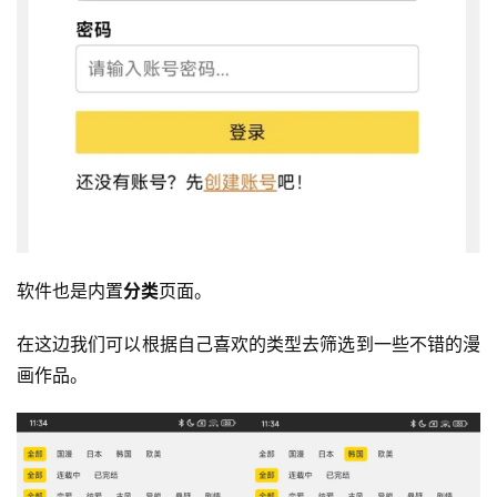
软件也是内置
分类
页面。
在这边我们可以根据自己喜欢的类型去筛选到一些不错的漫
画作品。