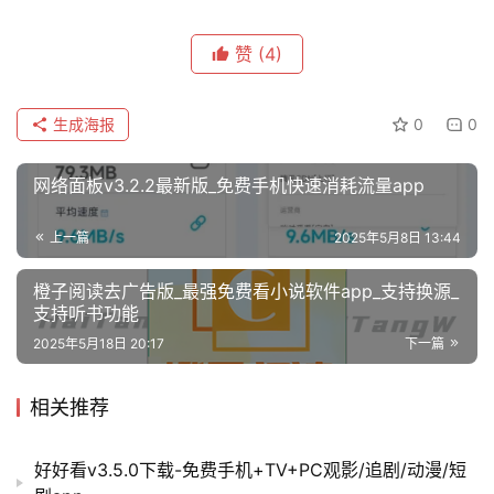
赞
(4)
生成海报
0
0
网络面板v3.2.2最新版_免费手机快速消耗流量app
上一篇
2025年5月8日 13:44
橙子阅读去广告版_最强免费看小说软件app_支持换源_
支持听书功能
2025年5月18日 20:17
下一篇
相关推荐
好好看v3.5.0下载-免费手机+TV+PC观影/追剧/动漫/短