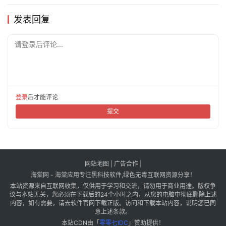
发表回复
请登录后评论...
登录
后才能评论
提交
网站地图
|
广告合作
|
海棠网 - 海棠应用专注黑科技软件,绿色无毒互联网资源分享！
本站资源来自互联网收集，仅供用于学习和交流，请勿用于商业用途。版权争
议与本站无关，您必须在下载后的24个小时之内，从您的电脑中彻底删除上述
内容，如有需要，请去软件官网下载正版。访问和下载本站内容，说明您已同
意上述条款。
本站CDN由「
零零七IDC
」赞助提供！