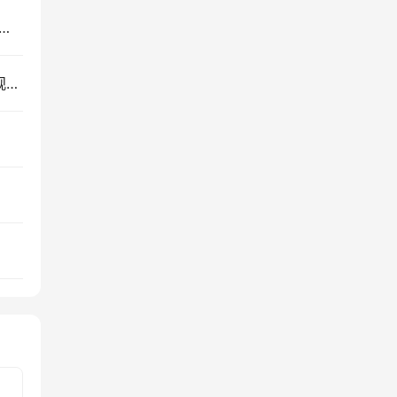
V电视版v1.0.0下载_内置sivp会员解锁高级权限
2025年12月30日最新最全的TVBOX/影视仓_视频观影接口+直播接口配置地址分享