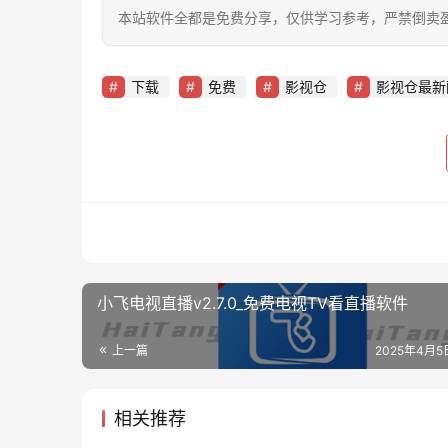
本站软件全都是免费分享，仅供学习参考，严禁倒卖
下载
免费
影视仓
影视仓最新
小飞电视直播v2.7.0_免费电视TV看直播软件
上一篇
2025年4月5日
相关推荐