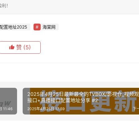
盈利！
配置地址2025
海棠网
赞
(5)
2025年4月25日最新最全的TVBOX/影视仓_视频
接口+直播接口配置地址分享 #2
 11:46
2025年4月25日 17:59
下