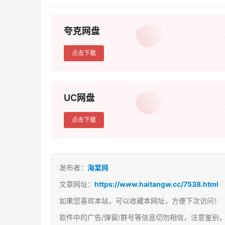
夸克网盘
点击下载
UC网盘
点击下载
发布者：
海棠网
文章网址：
https://www.haitangw.cc/7538.html
如果您喜欢本站，可以收藏本网址，方便下次访问！
软件中的广告/弹窗/群号等信息切勿相信，注意鉴别