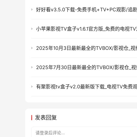
发表回复
请登录后评论...