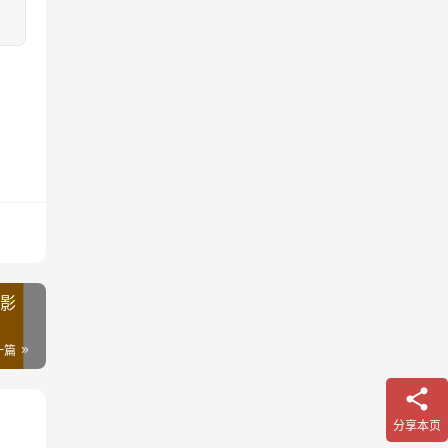
观影
一篇
分享本页