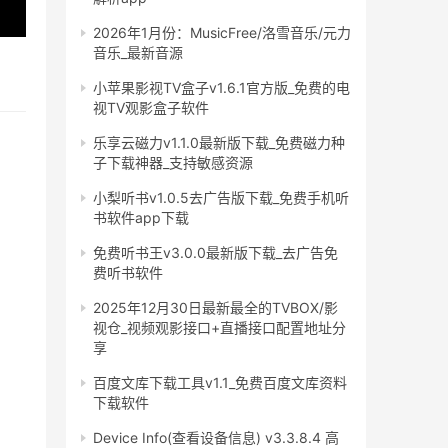
2026年1月份：MusicFree/洛雪音乐/元力
音乐_最新音源
小苹果影视TV盒子v1.6.1官方版_免费的电
视TV观影盒子软件
乐享云磁力v1.1.0最新版下载_免费磁力种
子下载神器_支持敏感资源
小梨听书v1.0.5去广告版下载_免费手机听
书软件app下载
免费听书王v3.0.0最新版下载_去广告免
费听书软件
2025年12月30日最新最全的TVBOX/影
视仓_视频观影接口+直播接口配置地址分
享
百度文库下载工具v1.1_免费百度文库资料
下载软件
Device Info(查看设备信息) v3.3.8.4 高