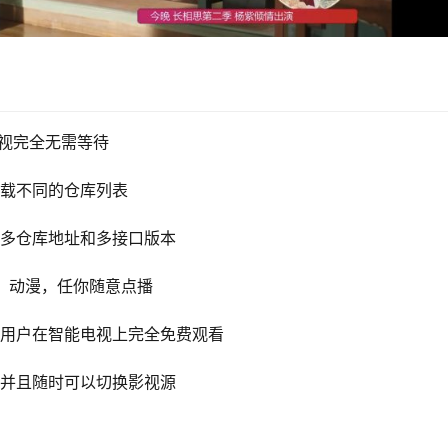
视完全无需等待
加载不同的仓库列表
涵多仓库地址和多接口版本
剧，动漫，任你随意点播
让用户在智能电视上完全免费观看
，并且随时可以切换影视源