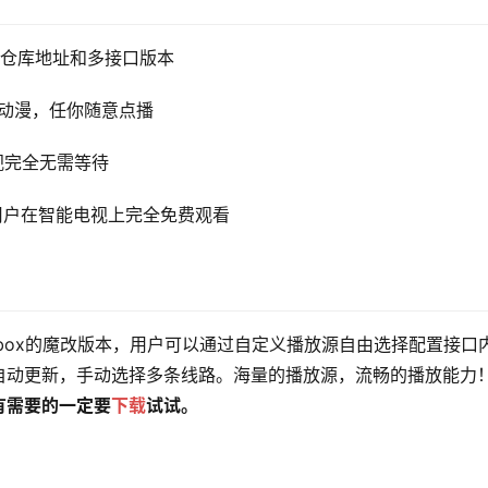
多仓库地址和多接口版本
，动漫，任你随意点播
视完全无需等待
用户在智能电视上完全免费观看
Vbox的魔改版本，用户可以通过自定义播放源自由选择配置接口
自动更新，手动选择多条线路。海量的播放源，流畅的播放能力
有需要的一定要
下载
试试。