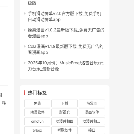
级版
手机滑动屏幕v2.0官方版下载_免费手机
自动滑动屏幕app
挽离漫画v1.0.3最新版下载_免费无广告的
看漫画app
Cola漫画v1.1.9最新版下载_免费无广告的
看漫画app
2025年10月份：MusicFree/洛雪音乐/元
力音乐_最新音源
热门标签
内
！相
免费
下载
海棠网
动漫软件
影视仓
漫画软件
omofun
动漫共和国
动漫共和国app
tvbox
听歌软件
接口