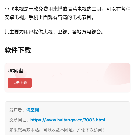
小飞电视是一款免费用来播放高清电视的工具，可以在各种
安卓电视，手机上面观看高清的电视节目，
其主要为用户提供央视、卫视、各地方电视台。
软件下载
UC网盘
点击下载
发布者：
海棠网
文章网址：
https://www.haitangw.cc/7083.html
如果您喜欢本站，可以收藏本网址，方便下次访问！