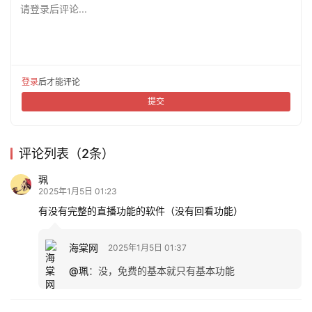
请登录后评论...
登录
后才能评论
提交
评论列表（2条）
珮
2025年1月5日 01:23
有没有完整的直播功能的软件（没有回看功能）
海棠网
2025年1月5日 01:37
@珮
：
没，免费的基本就只有基本功能