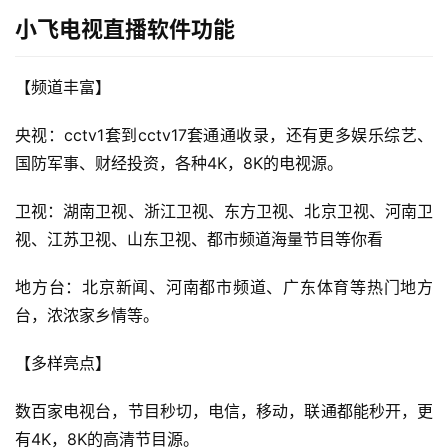
小飞电视直播软件功能
【频道丰富】
央视：cctv1套到cctv17套通通收录，还有更多娱乐综艺、
国防军事、财经投资，各种4K，8K的电视源。
卫视：湖南卫视、浙江卫视、东方卫视、北京卫视、河南卫
视、江苏卫视、山东卫视、都市频道海量节目等你看
地方台：北京新闻、河南都市频道、广东体育等热门地方
台，浓浓家乡情等。
【多样亮点】
数百家电视台，节目秒切，电信，移动，联通都能秒开，更
有4K，8K的高清节目源。