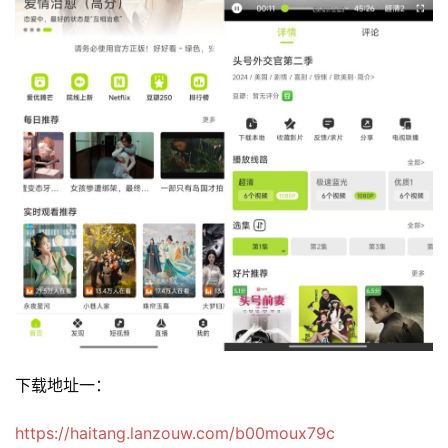
下载地址一：
https://haitang.lanzouw.com/b00moux79c