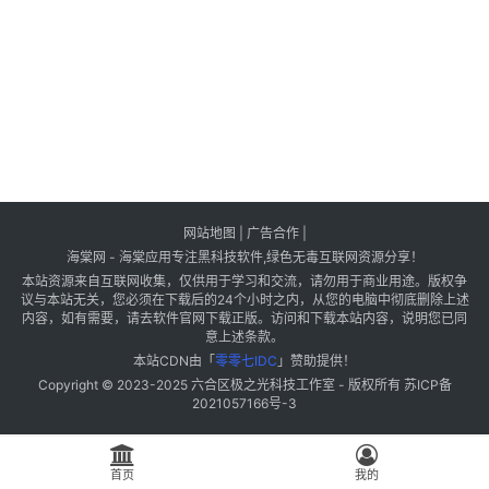
网站地图
|
广告合作
|
海棠网 - 海棠应用专注黑科技软件,绿色无毒互联网资源分享！
本站资源来自互联网收集，仅供用于学习和交流，请勿用于商业用途。版权争
议与本站无关，您必须在下载后的24个小时之内，从您的电脑中彻底删除上述
内容，如有需要，请去软件官网下载正版。访问和下载本站内容，说明您已同
意上述条款。
本站CDN由「
零零七IDC
」赞助提供！
Copyright © 2023-2025
六合区极之光科技工作室
- 版权所有
苏ICP备
2021057166号-3
首页
我的