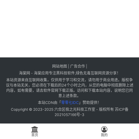
网站地图
|
广告合作
|
海棠网 - 海棠应用专注黑科技软件,绿色无毒互联网资源分享！
本站资源来自互联网收集，仅供用于学习和交流，请勿用于商业用途。版权争
议与本站无关，您必须在下载后的24个小时之内，从您的电脑中彻底删除上述
内容，如有需要，请去软件官网下载正版。访问和下载本站内容，说明您已同
意上述条款。
本站CDN由「
零零七IDC
」赞助提供！
Copyright © 2023-2025
六合区极之光科技工作室
- 版权所有
苏ICP备
2021057166号-3
首页
我的