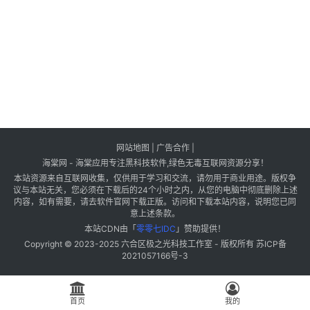
网站地图
|
广告合作
|
海棠网 - 海棠应用专注黑科技软件,绿色无毒互联网资源分享！
本站资源来自互联网收集，仅供用于学习和交流，请勿用于商业用途。版权争
议与本站无关，您必须在下载后的24个小时之内，从您的电脑中彻底删除上述
内容，如有需要，请去软件官网下载正版。访问和下载本站内容，说明您已同
意上述条款。
本站CDN由「
零零七IDC
」赞助提供！
Copyright © 2023-2025
六合区极之光科技工作室
- 版权所有
苏ICP备
2021057166号-3
首页
我的