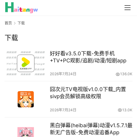
首页
下载
下载
好好看v3.5.0下载-免费手机
+TV+PC观影/追剧/动漫/短剧app
2026年7月24日
136.0K
囧次元TV电视版v1.0.0下载_内置
sivp会员解锁高级权限
2026年7月24日
13.0K
黑白弹幕(heibai弹幕)动漫v1.5.7.1最
新无广告版-免费动漫追番App