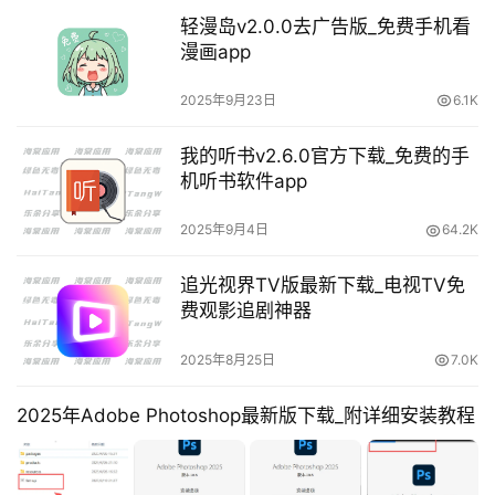
轻漫岛v2.0.0去广告版_免费手机看
漫画app
2025年9月23日
6.1K
我的听书v2.6.0官方下载_免费的手
机听书软件app
2025年9月4日
64.2K
追光视界TV版最新下载_电视TV免
费观影追剧神器
2025年8月25日
7.0K
2025年Adobe Photoshop最新版下载_附详细安装教程