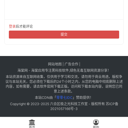
登录
后才能评论
提交
网站地图
|
广告合作
|
海棠网 - 海棠应用专注黑科技软件,绿色无毒互联网资源分享！
本站资源来自互联网收集，仅供用于学习和交流，请勿用于商业用途。版权争
议与本站无关，您必须在下载后的24个小时之内，从您的电脑中彻底删除上述
内容，如有需要，请去软件官网下载正版。访问和下载本站内容，说明您已同
意上述条款。
本站CDN由「
零零七IDC
」赞助提供！
Copyright © 2023-2025
六合区极之光科技工作室
- 版权所有
苏ICP备
2021057166号-3
首页
我的