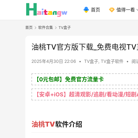
首页
值得一看
首页
软件合集
TV盒子
油桃TV官方版下载_免费电视T
2025年4月30日 22:06
•
TV盒子
,
TV盒子软件
•
阅读
【0元包邮】免费官方流量卡
【安卓+iOS】超清观影/追剧/看动漫/短剧
油桃TV
软件介绍