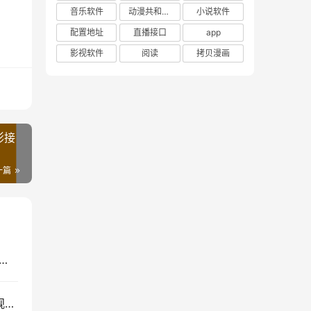
音乐软件
动漫共和国官网
小说软件
配置地址
直播接口
app
影视软件
阅读
拷贝漫画
影接
一篇
V电视版v1.0.0下载_内置sivp会员解锁高级权限
2025年12月30日最新最全的TVBOX/影视仓_视频观影接口+直播接口配置地址分享