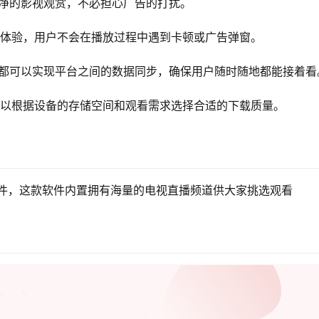
纯净的影视观赏，不必担心广告的打扰。
看体验，用户不会在播放过程中遇到卡顿或广告弹窗。
p都可以实现平台之间的数据同步，确保用户随时随地都能接着看
可以根据设备的存储空间和观看需求选择合适的下载质量。
件，这款软件内置拥有海量的电视直播频道供大家挑选观看