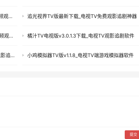
2025年10月3日最新最全的TVBOX/影视仓_视频观影接口+直播接口配置地址分享
追光视界TV版最新下载_电视TV免费观影追剧神器
2025年7月30日最新最全的TVBOX/影视仓_视频观影接口+直播接口配置地址分享
橘汁TV电视版v3.0.1.3下载_电视TV观影追剧软件
有聚影视tv盒子v2.0最新版下载_电视TV免费观影追剧软件
小鸡模拟器TV版v1.1.8_电视TV端游戏模拟器软件
提交