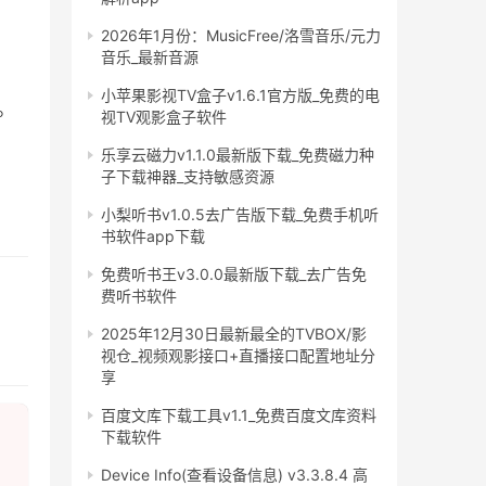
2026年1月份：MusicFree/洛雪音乐/元力
音乐_最新音源
小苹果影视TV盒子v1.6.1官方版_免费的电
。
视TV观影盒子软件
乐享云磁力v1.1.0最新版下载_免费磁力种
子下载神器_支持敏感资源
小梨听书v1.0.5去广告版下载_免费手机听
书软件app下载
免费听书王v3.0.0最新版下载_去广告免
费听书软件
2025年12月30日最新最全的TVBOX/影
视仓_视频观影接口+直播接口配置地址分
享
百度文库下载工具v1.1_免费百度文库资料
下载软件
Device Info(查看设备信息) v3.3.8.4 高