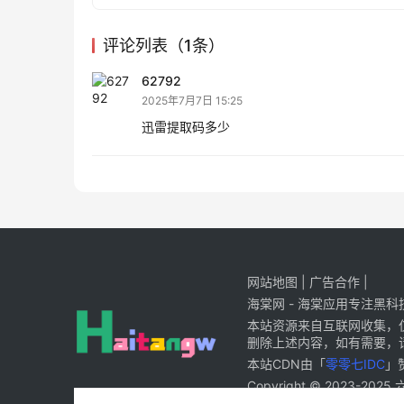
评论列表（1条）
62792
2025年7月7日 15:25
迅雷提取码多少
网站地图
|
广告合作
|
海棠网 - 海棠应用专注黑
本站资源来自互联网收集，
删除上述内容，如有需要，
本站CDN由「
零零七IDC
」
Copyright © 2023-2025