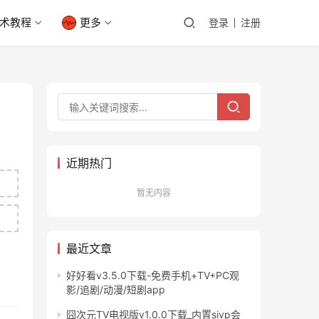
术教程
更多
登录
注册
近期热门
暂无内容
最近文章
好好看v3.5.0下载-免费手机+TV+PC观
影/追剧/动漫/短剧app
囧次元TV电视版v1.0.0下载_内置sivp会