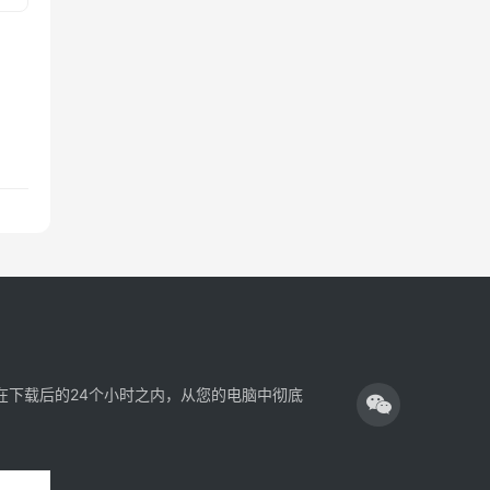
在下载后的24个小时之内，从您的电脑中彻底