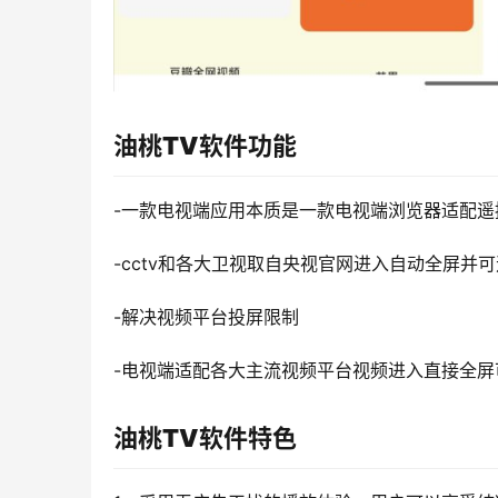
油桃TV软件功能
-一款电视端应用本质是一款电视端浏览器适配遥
-cctv和各大卫视取自央视官网进入自动全屏并
-解决视频平台投屏限制
-电视端适配各大主流视频平台视频进入直接全屏
油桃TV软件特色