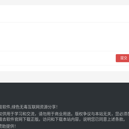
提交
科技软件,绿色无毒互联网资源分享！
仅供用于学习和交流，请勿用于商业用途。版权争议与本站无关，您必须
请去软件官网下载正版。访问和下载本站内容，说明您已同意上述条款。
赞助提供！