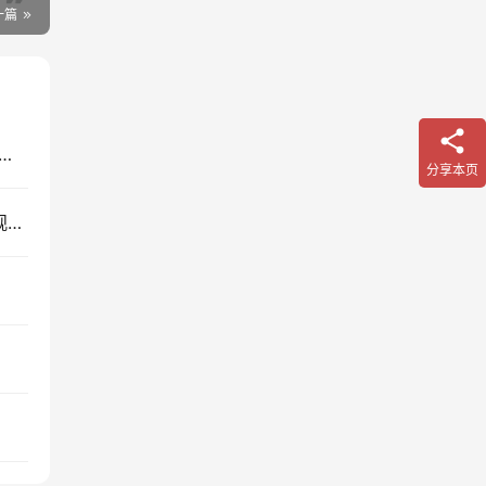
一篇
V电视版v1.0.0下载_内置sivp会员解锁高级权限
分享本页
2025年12月30日最新最全的TVBOX/影视仓_视频观影接口+直播接口配置地址分享