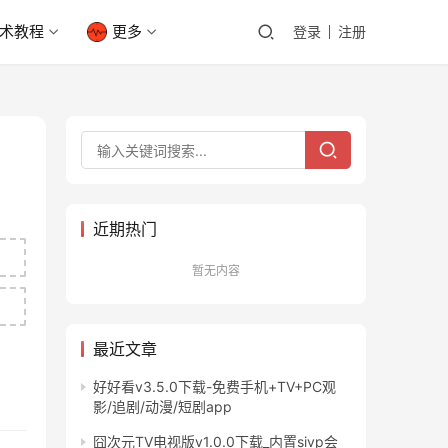
术教程
更多
登录
注册
近期热门
暂无内容
最近文章
好好看v3.5.0下载-免费手机+TV+PC观
影/追剧/动漫/短剧app
囧次元TV电视版v1.0.0下载_内置sivp会