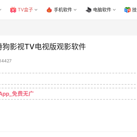
TV盒子
手机软件
电脑软件
技
_特狗影视TV电视版观影软件
14427
App_免费无广