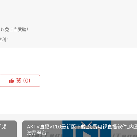
，以免上当受骗！
盈利！
赞
(0)
视频
AKTV直播v1.1.0最新版下载_免费电视直播软件_内
澳翡翠台