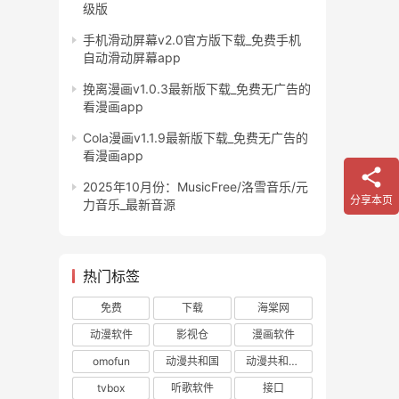
级版
手机滑动屏幕v2.0官方版下载_免费手机
自动滑动屏幕app
挽离漫画v1.0.3最新版下载_免费无广告的
看漫画app
Cola漫画v1.1.9最新版下载_免费无广告的
看漫画app
2025年10月份：MusicFree/洛雪音乐/元
分享本页
力音乐_最新音源
热门标签
免费
下载
海棠网
动漫软件
影视仓
漫画软件
omofun
动漫共和国
动漫共和国app
tvbox
听歌软件
接口