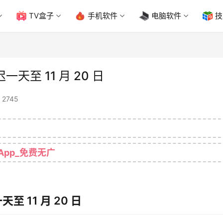
TV盒子
手机软件
电脑软件
技
天至 11 月 20 日
2745
App_免费无广
 11 月 20 日