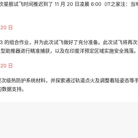
第六次星舰试飞时间推迟到了 11 月 20 日凌晨 6:00（IT之家注：当
器 B13 的组合作业，并为此次试飞做好了充分准备。此次试飞将再
重型助推器进行精准捕获，以及在印度洋预定区域实施安全溅落
试新型次级热防护系统材料，并探索通过轨道点火及调整着陆姿态等
的数据支持。