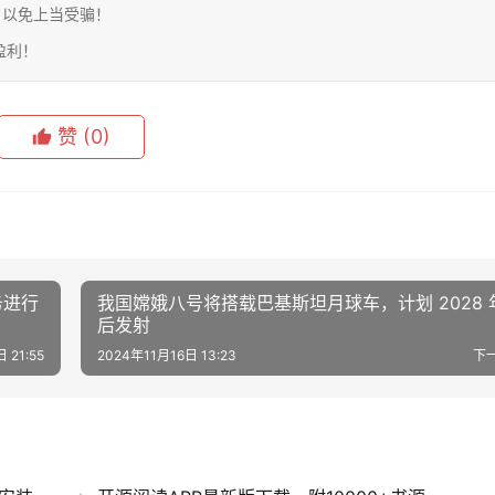
，以免上当受骗！
盈利！
赞
(0)
务进行
我国嫦娥八号将搭载巴基斯坦月球车，计划 2028 
后发射
 21:55
2024年11月16日 13:23
下