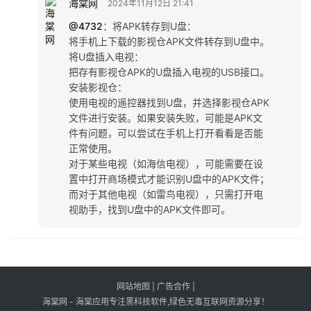
海棠网
2024年11月12日 21:41
@4732
：
‌将APK转存到U盘‌：
将手机上下载的影视仓APK文件转存到U盘中。
‌将U盘插入电视‌：
把存有影视仓APK的U盘插入电视的USB接口。
‌安装影视仓‌：
使用电视的遥控器找到U盘，并选择影视仓APK
文件进行安装。如果安装失败，可能是APK文
件有问题，可以尝试在手机上打开看看是否能
正常使用。
对于某些电视（如‌海信电视），可能需要在设
置中打开商场模式才能识别U盘中的APK文件；
而对于其他电视（如‌雷鸟电视），只需打开电
视助手，找到U盘中的APK文件即可。
网站地图
|
广告合作
|
海棠网 - 海棠应用专注黑科技软件,绿色无毒互联网资源分享！