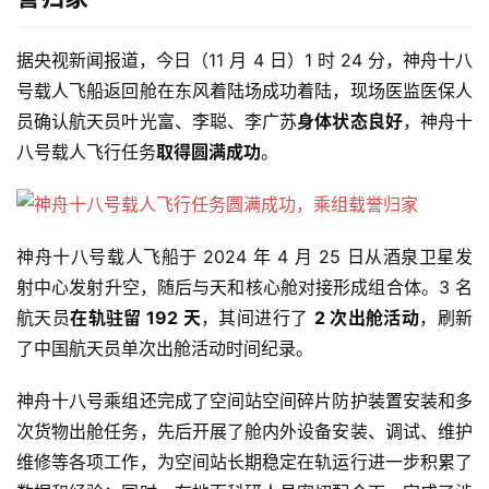
据央视新闻报道，今日（11 月 4 日）1 时 24 分，神舟十八
号载人飞船返回舱在东风着陆场成功着陆，现场医监医保人
员确认航天员叶光富、李聪、李广苏
身体状态良好
，神舟十
八号载人飞行任务
取得圆满成功
。
神舟十八号载人飞船于 2024 年 4 月 25 日从酒泉卫星发
射中心发射升空，随后与天和核心舱对接形成组合体。3 名
航天员
在轨驻留 192 天
，其间进行了 
2 次出舱活动
，刷新
了中国航天员单次出舱活动时间纪录。
神舟十八号乘组还完成了空间站空间碎片防护装置安装和多
次货物出舱任务，先后开展了舱内外设备安装、调试、维护
维修等各项工作，为空间站长期稳定在轨运行进一步积累了