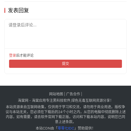
发表回复
请登录后评论...
登录
后才能评论
提交
网站地图
|
广告合作
|
海棠网 - 海棠应用专注黑科技软件,绿色无毒互联网资源分享！
本站资源来自互联网收集，仅供用于学习和交流，请勿用于商业用途。版权争
议与本站无关，您必须在下载后的24个小时之内，从您的电脑中彻底删除上述
内容，如有需要，请去软件官网下载正版。访问和下载本站内容，说明您已同
意上述条款。
本站CDN由「
零零七IDC
」赞助提供！