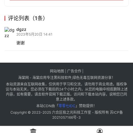
评论列表（1条）
dgzz
2023年5月20日 14:41
谢谢
网站地图
|
广告合作
|
海棠网 - 海棠应用专注黑科技软件,绿色无毒互联网资源分享！
本站资源来自互联网收集，仅供用于学习和交流，请勿用于商业用途。版权争
议与本站无关，您必须在下载后的24个小时之内，从您的电脑中彻底删除上述
内容，如有需要，请去软件官网下载正版。访问和下载本站内容，说明您已同
意上述条款。
本站CDN由「
零零七IDC
」赞助提供！
Copyright © 2023-2025
六合区极之光科技工作室
- 版权所有
苏ICP备
2021057166号-3