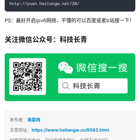
http://yuan.haitangw.net/ZB/
PS：最好开启ipv6网络，不懂的可以百度或者b站搜一下！
关注微信公众号：科技长青
发布者：
海棠网
文章网址：
https://www.haitangw.cc/6583.html