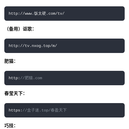
http://www.饭太硬.com/tv/
（备用）讴歌：
http://tv.nxog.top/m/
肥猫：
http:
//肥猫.com
春莹天下：
https:
//盒子迷.top/春盈天下
巧技：