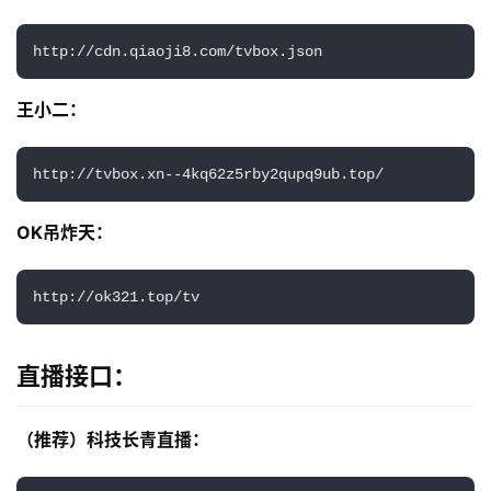
http://cdn.qiaoji8.com/tvbox.json
王小二：
http://tvbox.xn--4kq62z5rby2qupq9ub.top/
OK吊炸天：
http://ok321.top/tv
直播接口：
（推荐）科技长青直播：