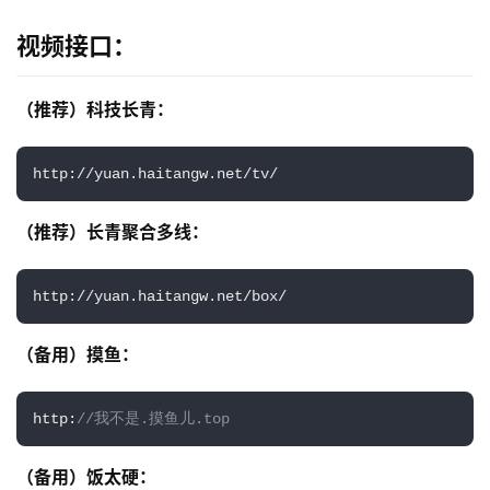
视频接口：
（推荐）科技长青：
http://yuan.haitangw.net/tv/
（推荐）长青聚合多线：
http://yuan.haitangw.net/box/
（备用）摸鱼：
http:
//我不是.摸鱼儿.top
（备用）饭太硬：