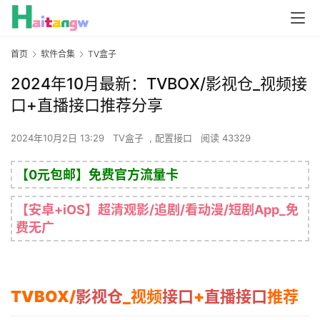
首页
软件合集
TV盒子
2024年10月最新：TVBOX/影视仓_视频接
口+直播接口推荐分享
2024年10月2日 13:29
TV盒子
,
配置接口
阅读 43329
【0元包邮】免费官方流量卡
【安卓+iOS】超清观影/追剧/看动漫/短剧App_免
费无广
TVBOX/
影视仓
_视频
接口
+
直播接口
推荐