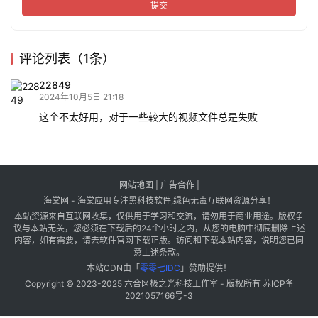
提交
评论列表（1条）
22849
2024年10月5日 21:18
这个不太好用，对于一些较大的视频文件总是失败
网站地图
|
广告合作
|
海棠网 - 海棠应用专注黑科技软件,绿色无毒互联网资源分享！
本站资源来自互联网收集，仅供用于学习和交流，请勿用于商业用途。版权争
议与本站无关，您必须在下载后的24个小时之内，从您的电脑中彻底删除上述
内容，如有需要，请去软件官网下载正版。访问和下载本站内容，说明您已同
意上述条款。
本站CDN由「
零零七IDC
」赞助提供！
Copyright © 2023-2025
六合区极之光科技工作室
- 版权所有
苏ICP备
2021057166号-3