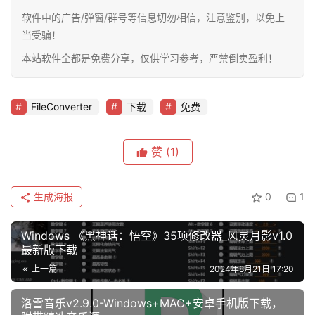
软件中的广告/弹窗/群号等信息切勿相信，注意鉴别，以免上
当受骗！
本站软件全都是免费分享，仅供学习参考，严禁倒卖盈利！
FileConverter
下载
免费
赞
(1)
生成海报
0
1
Windows 《黑神话：悟空》35项修改器_风灵月影v1.0
最新版下载
上一篇
2024年8月21日 17:20
洛雪音乐v2.9.0-Windows+MAC+安卓手机版下载，