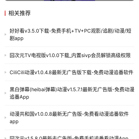
相关推荐
好好看v3.5.0下载-免费手机+TV+PC观影/追剧/动漫/短
剧app
囧次元TV电视版v1.0.0下载_内置sivp会员解锁高级权限
CiliCili动漫v1.0.4.8最新无广告版下载-免费动漫追番软件
黑白弹幕(heibai弹幕)动漫v1.5.7.1最新无广告版-免费动漫
追番App
动漫共和国v1.0.0.8最新无广告版-免费看动漫追番软件
app
囧次元v1.5.8.0最新去广告版-免费手机追番看动漫App