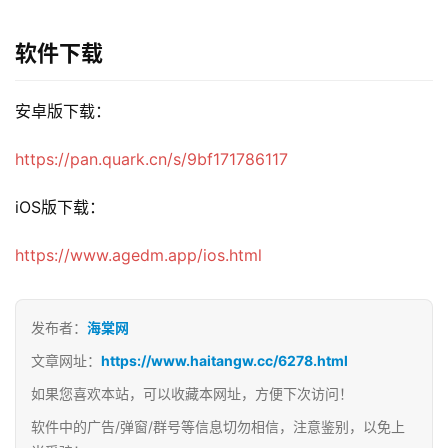
软件下载
安卓版下载：
https://pan.quark.cn/s/9bf171786117
iOS版下载：
https://www.agedm.app/ios.html
发布者：
海棠网
文章网址：
https://www.haitangw.cc/6278.html
如果您喜欢本站，可以收藏本网址，方便下次访问！
软件中的广告/弹窗/群号等信息切勿相信，注意鉴别，以免上