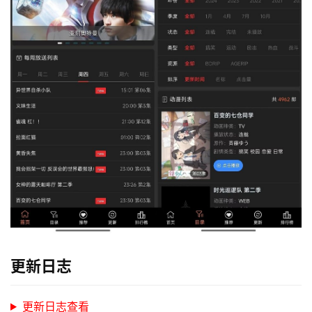
更新日志
更新日志查看