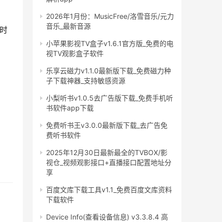
2026年1月份：MusicFree/洛雪音乐/元力
音乐_最新音源
时
小苹果影视TV盒子v1.6.1官方版_免费的电
视TV观影盒子软件
乐享云磁力v1.1.0最新版下载_免费磁力种
子下载神器_支持敏感资源
小梨听书v1.0.5去广告版下载_免费手机听
书软件app下载
免费听书王v3.0.0最新版下载_去广告免
费听书软件
2025年12月30日最新最全的TVBOX/影
视仓_视频观影接口+直播接口配置地址分
享
百度文库下载工具v1.1_免费百度文库资料
下载软件
Device Info(查看设备信息) v3.3.8.4 高