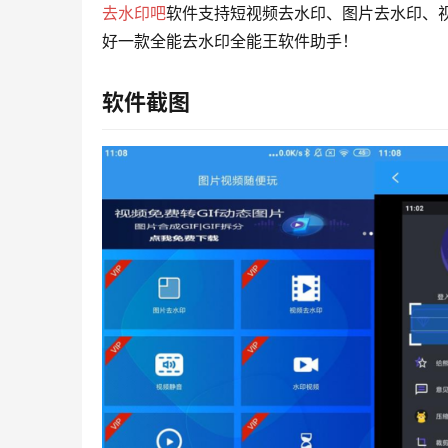
去水印吧
软件支持短视频去水印、图片去水印、
好一款全能去水印全能王软件助手！
软件截图