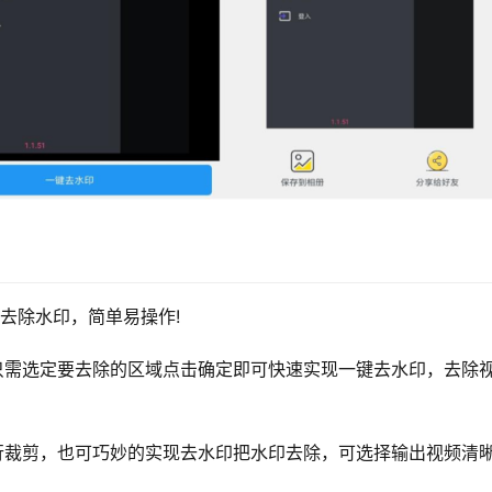
去除水印，简单易操作!
只需选定要去除的区域点击确定即可快速实现一键去水印，去除
行裁剪，也可巧妙的实现去水印把水印去除，可选择输出视频清晰