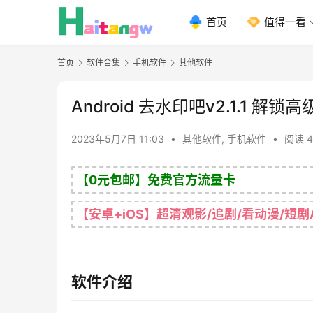
首页
值得一看
首页
软件合集
手机软件
其他软件
Android 去水印吧v2.1.1 
2023年5月7日 11:03
•
其他软件
,
手机软件
•
阅读 4
【0元包邮】免费官方流量卡
【安卓+iOS】超清观影/追剧/看动漫/短剧
软件介绍