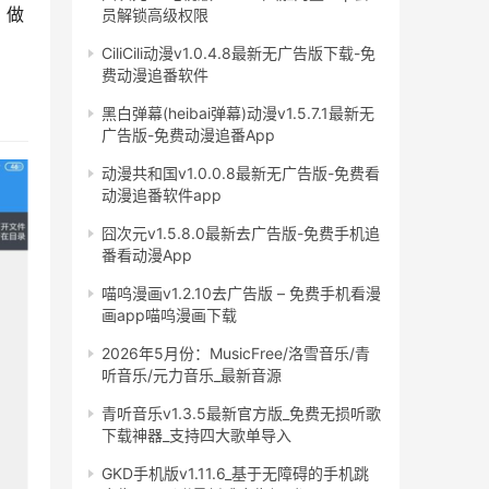
，做
员解锁高级权限
CiliCili动漫v1.0.4.8最新无广告版下载-免
费动漫追番软件
黑白弹幕(heibai弹幕)动漫v1.5.7.1最新无
广告版-免费动漫追番App
动漫共和国v1.0.0.8最新无广告版-免费看
动漫追番软件app
囧次元v1.5.8.0最新去广告版-免费手机追
番看动漫App
喵呜漫画v1.2.10去广告版 – 免费手机看漫
画app喵呜漫画下载
2026年5月份：MusicFree/洛雪音乐/青
听音乐/元力音乐_最新音源
青听音乐v1.3.5最新官方版_免费无损听歌
下载神器_支持四大歌单导入
GKD手机版v1.11.6_基于无障碍的手机跳