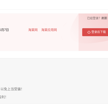
已经登录？
刷新
5月7日
海棠网
海棠应用网
登录后下载
，以免上当受骗！
盈利！