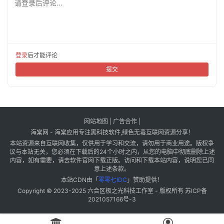
请登录后评论...
登录
后才能评论
提交
网站地图
|
广告合作
|
海棠网 - 海棠应用专注黑科技软件,绿色无毒互联网资源分享！
本站资源来自互联网收集，仅供用于学习和交流，请勿用于商业用途。版权争
议与本站无关，您必须在下载后的24个小时之内，从您的电脑中彻底删除上述
内容，如有需要，请去软件官网下载正版。访问和下载本站内容，说明您已同
意上述条款。
本站CDN由「
零零七IDC
」赞助提供！
Copyright © 2023-2025
六合区极之光科技工作室
- 版权所有
苏ICP备
2021057166号-3