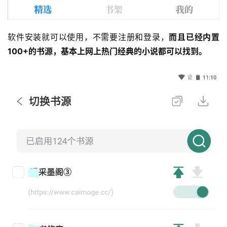
软件安装就可以使用，不需要注册和登录，
而且已经内置
100+的书源，基本上网上热门经典的小说都可以找到。