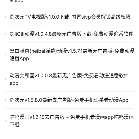
囧次元TV电视版v1.0.0下载_内置sivp会员解锁高级权限
CiliCili动漫v1.0.4.8最新无广告版下载-免费动漫追番软件
黑白弹幕(heibai弹幕)动漫v1.5.7.1最新无广告版-免费动漫
追番App
动漫共和国v1.0.0.8最新无广告版-免费看动漫追番软件
app
囧次元v1.5.8.0最新去广告版-免费手机追番看动漫App
喵呜漫画v1.2.10去广告版 – 免费手机看漫画app喵呜漫画
下载