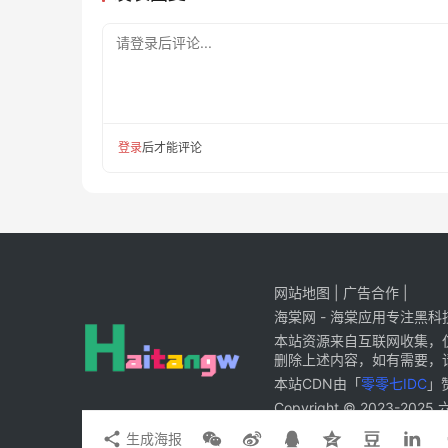
请登录后评论...
登录
后才能评论
网站地图
|
广告合作
|
海棠网 - 海棠应用专注黑
本站资源来自互联网收集，
删除上述内容，如有需要，
本站CDN由「
零零七IDC
」
Copyright © 2023-2025
生成海报