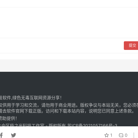
提交
科技软件,绿色无毒互联网资源分享！
仅供用于学习和交流，请勿用于商业用途。版权争议与本站无关，您必须
请去软件官网下载正版。访问和下载本站内容，说明您已同意上述条款。
赞助提供！
六合区极之光科技工作室
- 版权所有
苏ICP备2021057166号-3
1
0