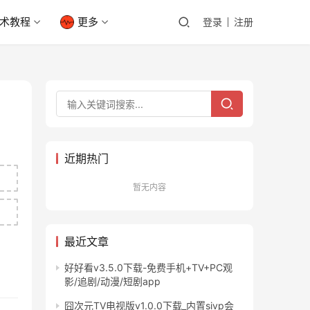
术教程
更多
登录
注册
近期热门
暂无内容
最近文章
好好看v3.5.0下载-免费手机+TV+PC观
影/追剧/动漫/短剧app
囧次元TV电视版v1.0.0下载_内置sivp会