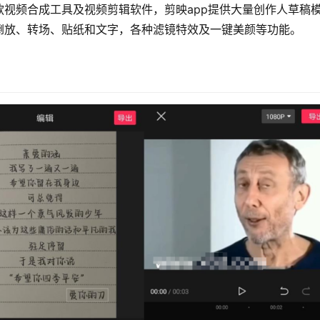
视频合成工具及视频剪辑软件，剪映app提供大量创作人草稿
倒放、转场、贴纸和文字，各种滤镜特效及一键美颜等功能。