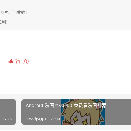
，以免上当受骗！
盈利！
赞
(0)
Android 漫画台v3.4.0 免费看漫画神器
 19:35
2023年4月3日 22:34
下