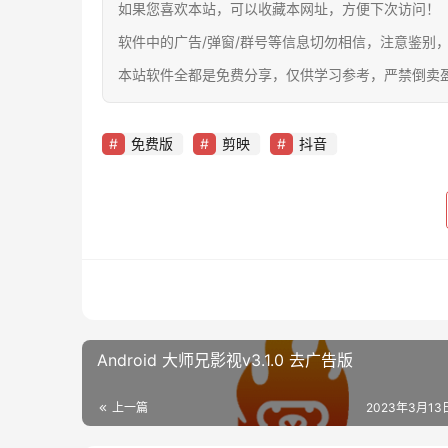
如果您喜欢本站，可以收藏本网址，方便下次访问！
软件中的广告/弹窗/群号等信息切勿相信，注意鉴别
本站软件全都是免费分享，仅供学习参考，严禁倒卖
免费版
剪映
抖音
Android 大师兄影视v3.1.0 去广告版
上一篇
2023年3月13日