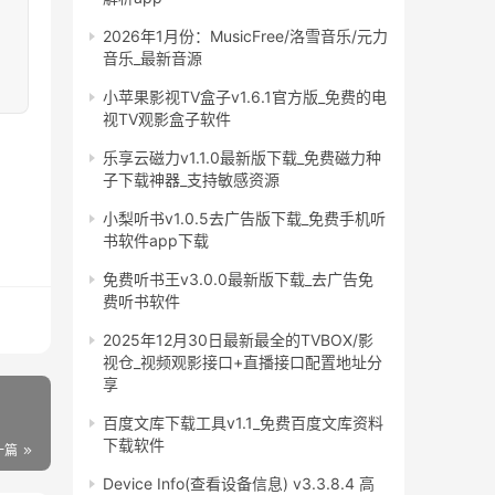
2026年1月份：MusicFree/洛雪音乐/元力
音乐_最新音源
小苹果影视TV盒子v1.6.1官方版_免费的电
视TV观影盒子软件
乐享云磁力v1.1.0最新版下载_免费磁力种
子下载神器_支持敏感资源
小梨听书v1.0.5去广告版下载_免费手机听
书软件app下载
免费听书王v3.0.0最新版下载_去广告免
费听书软件
2025年12月30日最新最全的TVBOX/影
视仓_视频观影接口+直播接口配置地址分
享
百度文库下载工具v1.1_免费百度文库资料
下载软件
一篇
Device Info(查看设备信息) v3.3.8.4 高