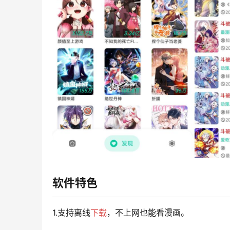
软件特色
1.支持离线
下载
，不上网也能看漫画。