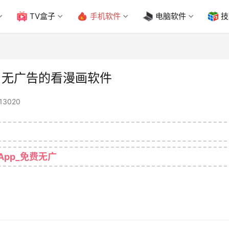
TV盒子
手机软件
电脑软件
技
纯净版 无广告的看漫画软件
13020
App_免费无广