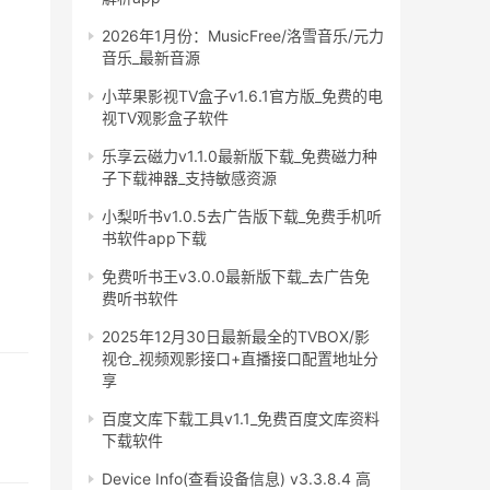
2026年1月份：MusicFree/洛雪音乐/元力
音乐_最新音源
小苹果影视TV盒子v1.6.1官方版_免费的电
视TV观影盒子软件
乐享云磁力v1.1.0最新版下载_免费磁力种
子下载神器_支持敏感资源
小梨听书v1.0.5去广告版下载_免费手机听
书软件app下载
免费听书王v3.0.0最新版下载_去广告免
费听书软件
2025年12月30日最新最全的TVBOX/影
视仓_视频观影接口+直播接口配置地址分
享
百度文库下载工具v1.1_免费百度文库资料
下载软件
Device Info(查看设备信息) v3.3.8.4 高