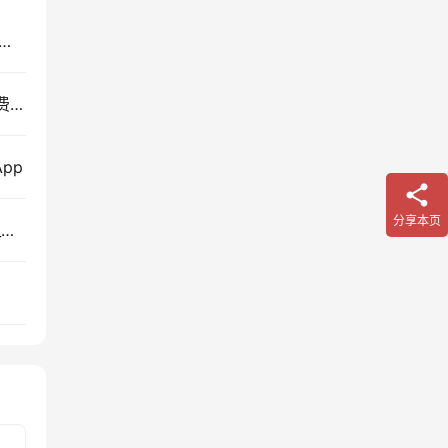
V电视版v1.0.0下载_内置sivp会员解锁高级权限
黑白弹幕(heibai弹幕)动漫v1.5.7.1最新无广告版-免费动漫追番App
pp
分享本页
青听音乐v1.3.5最新官方版_免费无损听歌下载神器_支持四大歌单导入