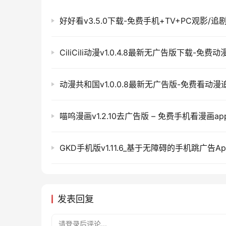
发表回复
请登录后评论...