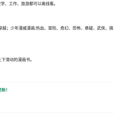
，放学、工作、旅游都可以离线看。
穿越；少年漫威漫画:热血、冒险、奇幻、恐怖、悬疑、武侠、搞
上下滑动的漫画书。
更新！