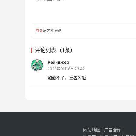
登录
后才能评论
评论列表（1条）
Рейнджер
2023年9月16日 23:42
加载不了，莫名闪退
网站地图
|
广告合作
|