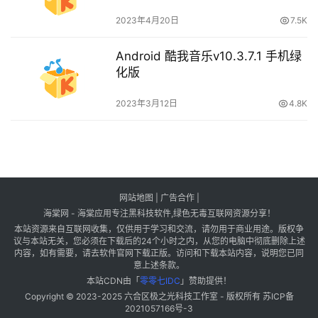
2023年4月20日
7.5K
Android 酷我音乐v10.3.7.1 手机绿
化版
2023年3月12日
4.8K
网站地图
|
广告合作
|
海棠网 - 海棠应用专注黑科技软件,绿色无毒互联网资源分享！
本站资源来自互联网收集，仅供用于学习和交流，请勿用于商业用途。版权争
议与本站无关，您必须在下载后的24个小时之内，从您的电脑中彻底删除上述
内容，如有需要，请去软件官网下载正版。访问和下载本站内容，说明您已同
意上述条款。
本站CDN由「
零零七IDC
」赞助提供！
Copyright © 2023-2025
六合区极之光科技工作室
- 版权所有
苏ICP备
2021057166号-3