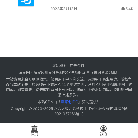
2023年3月13日
5.4K
网站地图
|
广告合作
|
海棠网 - 海棠应用专注黑科技软件,绿色无毒互联网资源分享！
本站资源来自互联网收集，仅供用于学习和交流，请勿用于商业用途。版权争
议与本站无关，您必须在下载后的24个小时之内，从您的电脑中彻底删除上述
内容，如有需要，请去软件官网下载正版。访问和下载本站内容，说明您已同
意上述条款。
本站CDN由「
零零七IDC
」赞助提供！
Copyright © 2023-2025
六合区极之光科技工作室
- 版权所有
苏ICP备
2021057166号-3
首页
我的