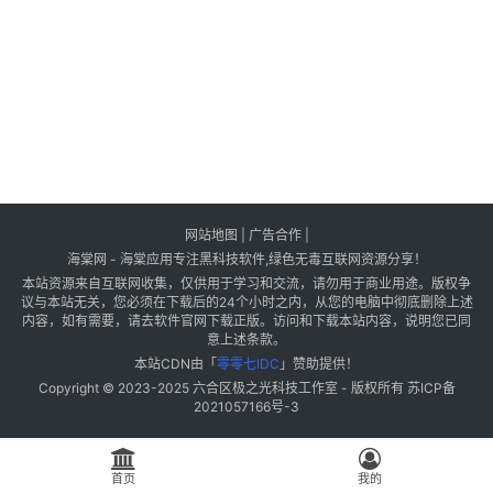
网站地图
|
广告合作
|
海棠网 - 海棠应用专注黑科技软件,绿色无毒互联网资源分享！
本站资源来自互联网收集，仅供用于学习和交流，请勿用于商业用途。版权争
议与本站无关，您必须在下载后的24个小时之内，从您的电脑中彻底删除上述
内容，如有需要，请去软件官网下载正版。访问和下载本站内容，说明您已同
意上述条款。
本站CDN由「
零零七IDC
」赞助提供！
Copyright © 2023-2025
六合区极之光科技工作室
- 版权所有
苏ICP备
2021057166号-3
首页
我的