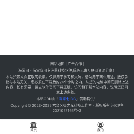
网站地图
|
广告合作
|
海棠网 - 海棠应用专注黑科技软件,绿色无毒互联网资源分享！
本站资源来自互联网收集，仅供用于学习和交流，请勿用于商业用途。版权争
议与本站无关，您必须在下载后的24个小时之内，从您的电脑中彻底删除上述
内容，如有需要，请去软件官网下载正版。访问和下载本站内容，说明您已同
意上述条款。
本站CDN由「
零零七IDC
」赞助提供！
Copyright © 2023-2025
六合区极之光科技工作室
- 版权所有
苏ICP备
2021057166号-3
首页
我的