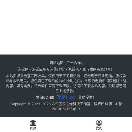
网站地图
|
广告合作
|
海棠网 - 海棠应用专注黑科技软件,绿色无毒互联网资源分享！
本站资源来自互联网收集，仅供用于学习和交流，请勿用于商业用途。版权争
议与本站无关，您必须在下载后的24个小时之内，从您的电脑中彻底删除上述
内容，如有需要，请去软件官网下载正版。访问和下载本站内容，说明您已同
意上述条款。
本站CDN由「
零零七IDC
」赞助提供！
Copyright © 2023-2025
六合区极之光科技工作室
- 版权所有
苏ICP备
2021057166号-3
首页
我的