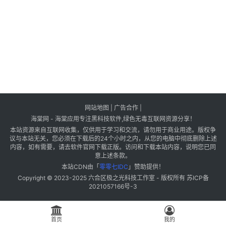
网站地图
|
广告合作
|
海棠网 - 海棠应用专注黑科技软件,绿色无毒互联网资源分享！
本站资源来自互联网收集，仅供用于学习和交流，请勿用于商业用途。版权争
议与本站无关，您必须在下载后的24个小时之内，从您的电脑中彻底删除上述
内容，如有需要，请去软件官网下载正版。访问和下载本站内容，说明您已同
意上述条款。
本站CDN由「
零零七IDC
」赞助提供！
Copyright © 2023-2025
六合区极之光科技工作室
- 版权所有
苏ICP备
2021057166号-3
首页
我的