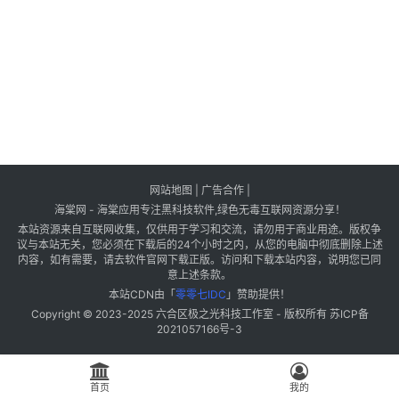
网站地图
|
广告合作
|
海棠网 - 海棠应用专注黑科技软件,绿色无毒互联网资源分享！
本站资源来自互联网收集，仅供用于学习和交流，请勿用于商业用途。版权争
议与本站无关，您必须在下载后的24个小时之内，从您的电脑中彻底删除上述
内容，如有需要，请去软件官网下载正版。访问和下载本站内容，说明您已同
意上述条款。
本站CDN由「
零零七IDC
」赞助提供！
Copyright © 2023-2025
六合区极之光科技工作室
- 版权所有
苏ICP备
2021057166号-3
首页
我的