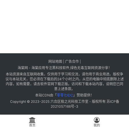
网站地图
|
广告合作
|
海棠网 - 海棠应用专注黑科技软件,绿色无毒互联网资源分享！
本站资源来自互联网收集，仅供用于学习和交流，请勿用于商业用途。版权争
议与本站无关，您必须在下载后的24个小时之内，从您的电脑中彻底删除上述
内容，如有需要，请去软件官网下载正版。访问和下载本站内容，说明您已同
意上述条款。
本站CDN由「
零零七IDC
」赞助提供！
Copyright © 2023-2025
六合区极之光科技工作室
- 版权所有
苏ICP备
2021057166号-3
首页
我的