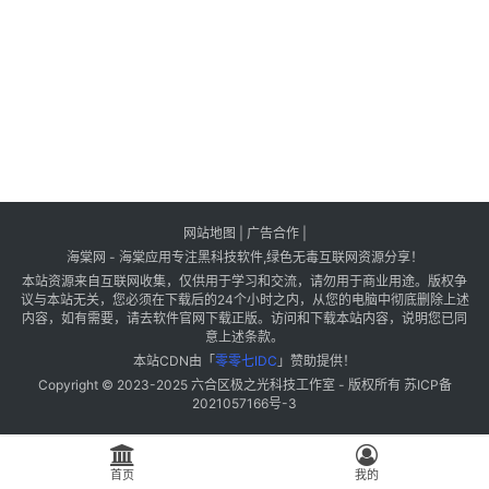
网站地图
|
广告合作
|
海棠网 - 海棠应用专注黑科技软件,绿色无毒互联网资源分享！
本站资源来自互联网收集，仅供用于学习和交流，请勿用于商业用途。版权争
议与本站无关，您必须在下载后的24个小时之内，从您的电脑中彻底删除上述
内容，如有需要，请去软件官网下载正版。访问和下载本站内容，说明您已同
意上述条款。
本站CDN由「
零零七IDC
」赞助提供！
Copyright © 2023-2025
六合区极之光科技工作室
- 版权所有
苏ICP备
2021057166号-3
首页
我的