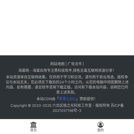
网站地图
|
广告合作
|
海棠网 - 海棠应用专注黑科技软件,绿色无毒互联网资源分享！
本站资源来自互联网收集，仅供用于学习和交流，请勿用于商业用途。版权争
议与本站无关，您必须在下载后的24个小时之内，从您的电脑中彻底删除上述
内容，如有需要，请去软件官网下载正版。访问和下载本站内容，说明您已同
意上述条款。
本站CDN由「
零零七IDC
」赞助提供！
Copyright © 2023-2025
六合区极之光科技工作室
- 版权所有
苏ICP备
2021057166号-3
首页
我的