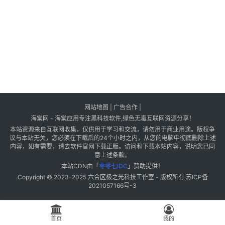
网站地图
|
广告合作
|
海棠网 - 海棠应用专注黑科技软件,绿色无毒互联网资源分享！
本站资源来自互联网收集，仅供用于学习和交流，请勿用于商业用途。版权争
议与本站无关，您必须在下载后的24个小时之内，从您的电脑中彻底删除上述
内容，如有需要，请去软件官网下载正版。访问和下载本站内容，说明您已同
意上述条款。
本站CDN由「
零零七IDC
」赞助提供！
Copyright © 2023-2025
六合区极之光科技工作室
- 版权所有
苏ICP备
2021057166号-3
首页
我的