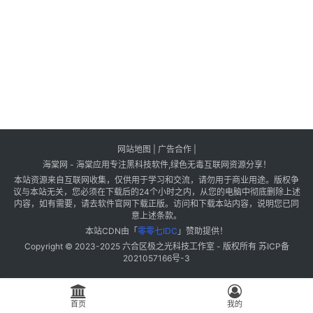
网站地图
|
广告合作
|
海棠网 - 海棠应用专注黑科技软件,绿色无毒互联网资源分享！
本站资源来自互联网收集，仅供用于学习和交流，请勿用于商业用途。版权争
议与本站无关，您必须在下载后的24个小时之内，从您的电脑中彻底删除上述
内容，如有需要，请去软件官网下载正版。访问和下载本站内容，说明您已同
意上述条款。
本站CDN由「
零零七IDC
」赞助提供！
Copyright © 2023-2025
六合区极之光科技工作室
- 版权所有
苏ICP备
2021057166号-3
首页
我的