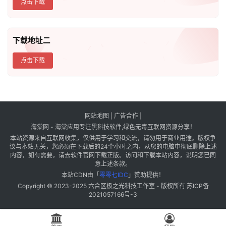
点击下载
下载地址二
点击下载
网站地图
|
广告合作
|
海棠网 - 海棠应用专注黑科技软件,绿色无毒互联网资源分享！
本站资源来自互联网收集，仅供用于学习和交流，请勿用于商业用途。版权争
议与本站无关，您必须在下载后的24个小时之内，从您的电脑中彻底删除上述
内容，如有需要，请去软件官网下载正版。访问和下载本站内容，说明您已同
意上述条款。
本站CDN由「
零零七IDC
」赞助提供！
Copyright © 2023-2025
六合区极之光科技工作室
- 版权所有
苏ICP备
2021057166号-3